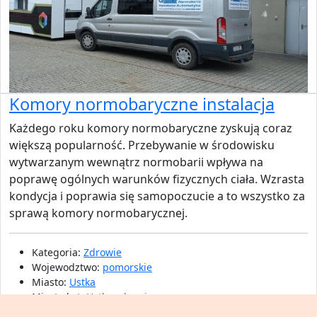
Komory normobaryczne instalacja
Każdego roku komory normobaryczne zyskują coraz
większą popularność. Przebywanie w środowisku
wytwarzanym wewnątrz normobarii wpływa na
poprawę ogólnych warunków fizycznych ciała. Wzrasta
kondycja i poprawia się samopoczucie a to wszystko za
sprawą komory normobarycznej.
Kategoria:
Zdrowie
Wojewodztwo:
pomorskie
Miasto:
Ustka
Miasto kat:
Ustka zdrowie
Dodano: 2023-06-07 10:55:57